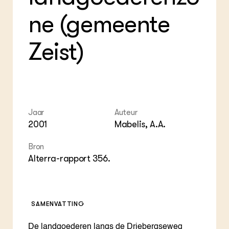
Foo
Int
ZIE OOK
Gro
EU
ne (gemeente
In de regio
Var
Gro
Projecten
Gro
Co
Zeist)
Lectoraten
Inv
Practoraten
Pla
Vakbladen
Gen
LEREN
Wiki Groen Kennisnet
Jaar
Auteur
2001
Mabelis, A.A.
GROEN KENNISNET
Over ons
Bron
Contact
Alterra-rapport 356.
ENGLISH
Search the Knowledge base
SAMENVATTING
De landgoederen langs de Driebergseweg