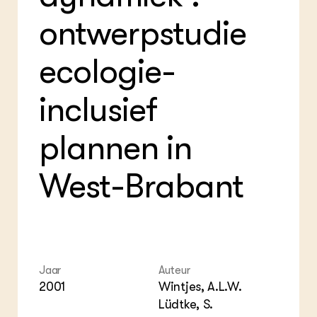
Foo
Int
ZIE OOK
ontwerpstudie
Gro
EU
In de regio
Var
Gro
Projecten
Gro
ecologie-
Co
Lectoraten
Inv
Practoraten
Pla
Vakbladen
inclusief
Gen
plannen in
LEREN
Wiki Groen Kennisnet
West-Brabant
GROEN KENNISNET
Over ons
Contact
ENGLISH
Search the Knowledge base
Jaar
Auteur
2001
Wintjes, A.L.W.
Lüdtke, S.