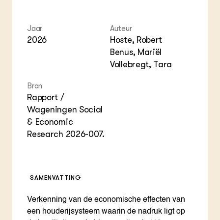
Foo
Int
ZIE OOK
Gro
EU
In de regio
Var
Gro
Projecten
Jaar
Auteur
Gro
Co
2026
Hoste, Robert
Lectoraten
Inv
Practoraten
Benus, Mariël
Pla
Vakbladen
Vollebregt, Tara
Gen
Bron
LEREN
Rapport /
Wiki Groen Kennisnet
Wageningen Social
& Economic
GROEN KENNISNET
Research 2026-007.
Over ons
Contact
ENGLISH
SAMENVATTING
Search the Knowledge base
Verkenning van de economische effecten van
een houderijsysteem waarin de nadruk ligt op