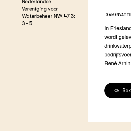
Nederlandse
Melkvee
Vereniging voor
DierVizi
SAMENVATT
Waterbeheer NVA 47 3:
Terrein
3 - 5
Nationaa
In Frieslan
Veehoud
Tuinbou
wordt gelev
Biokenni
drinkwater
Dierver
bedrijfsvoe
Boerenl
Multifu
René Arnin
Dierenw
Visserij
EU-Farm
Bek
Akkerbo
Portaal 
Biobase
Regenera
Foodsec
Integra