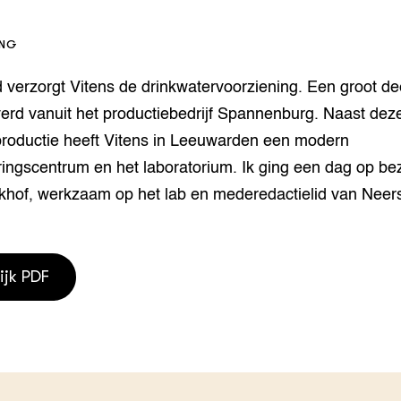
houderij
er
ING
beheer
l Innovatieloket
d verzorgt Vitens de drinkwatervoorziening. Een groot d
erij
w
erd vanuit het productiebedrijf Spannenburg. Naast dez
s
productie heeft Vitens in Leeuwarden een modern
zorging
ringscentrum en het laboratorium. Ik ging een dag op bez
andvogels
nctionele landbouw
khof, werkzaam op het lab en mederedactielid van Neers
elzijnsweb
 en Aquacultuur
Book
ijk PDF
uw
Natuurinclusief,
d economy
tief & Biologisch
tor
al Aanpakken