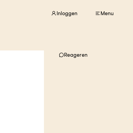
Inloggen
Menu
ACTUEEL
Reageren
Nieuws
Agenda
Dossiers
Columns & Blogs
ZIE OOK
In de regio
Projecten
Lectoraten
Practoraten
Vakbladen