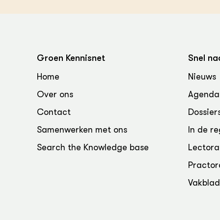
Groen, 
EURCAW
Varkens
Groenpac
Technol
Groen Kennisnet
Snel na
Groen, 
klimaat
Home
Nieuws
Over ons
Agenda
CoE Gr
Contact
Dossier
Invasiev
Samenwerken met ons
In de re
Plantaa
Search the Knowledge base
Lectora
bronnen
Practor
Genetisc
Vakbla
landbou