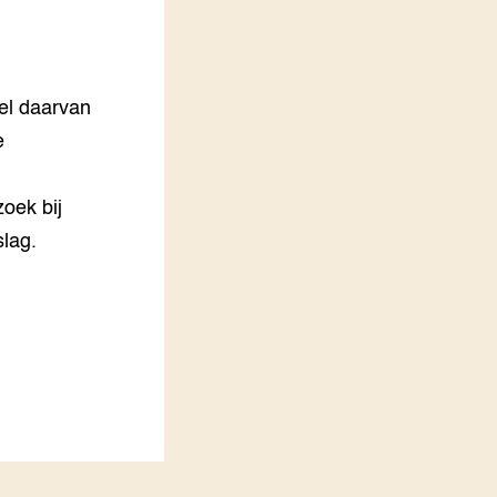
LEREN
Wiki Groen Kennisnet
eel daarvan
GROEN KENNISNET
Over ons
e
Contact
oek bij
ENGLISH
Search the Knowledge base
lag.