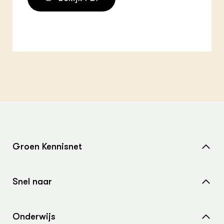
Groen Kennisnet
Home
Snel naar
Over ons
Nieuws
Contact
Onderwijs
Agenda
Samenwerken met ons