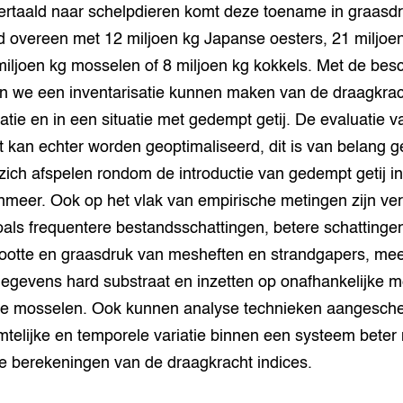
Vertaald naar schelpdieren komt deze toename in graasd
d overeen met 12 miljoen kg Japanse oesters, 21 miljoen
miljoen kg mosselen of 8 miljoen kg kokkels. Met de bes
n we een inventarisatie kunnen maken van de draagkrac
uatie en in een situatie met gedempt getij. De evaluatie v
 kan echter worden geoptimaliseerd, dit is van belang g
zich afspelen rondom de introductie van gedempt getij in
nmeer. Ook op het vlak van empirische metingen zijn ve
oals frequentere bestandsschattingen, betere schattinge
ootte en graasdruk van mesheften en strandgapers, m
gegevens hard substraat en inzetten op onafhankelijke 
te mosselen. Ook kunnen analyse technieken aangesch
mtelijke en temporele variatie binnen een systeem beter
e berekeningen van de draagkracht indices.