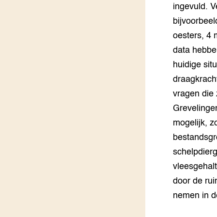
ingevuld. 
bijvoorbeel
oesters, 4 
data hebbe
huidige sit
draagkracht
vragen die 
Grevelinge
mogelijk, z
bestandsgr
schelpdier
vleesgehal
door de rui
nemen in d