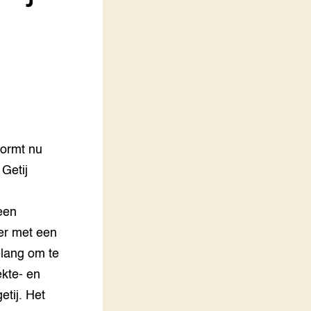
Vakbladen
LEREN
Wiki Groen Kennisnet
GROEN KENNISNET
Over ons
Contact
vormt nu
ENGLISH
Getij
Search the Knowledge base
een
eer met een
elang om te
kte- en
etij. Het