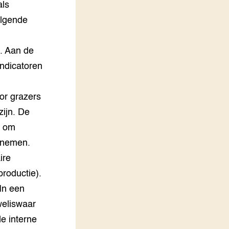
als
olgende
. Aan de
ndicatoren
or grazers
zijn. De
t om
oenemen.
ire
productie).
In een
weliswaar
de interne