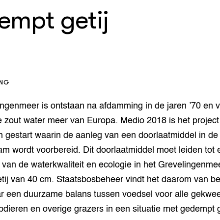
che
orziening
empt getij
enteerlocaties
op Maat projecten
houderij
er
beheer
l Innovatieloket
erij
w
ING
s
zorging
ingenmeer is ontstaan na afdamming in de jaren ’70 en 
andvogels
e zout water meer van Europa. Medio 2018 is het project 
nctionele landbouw
 gestart waarin de aanleg van een doorlaatmiddel in de
elzijnsweb
 en Aquacultuur
m wordt voorbereid. Dit doorlaatmiddel moet leiden tot 
Book
 van de waterkwaliteit en ecologie in het Grevelingenm
uw
tij van 40 cm. Staatsbosbeheer vindt het daarom van b
Natuurinclusief,
r een duurzame balans tussen voedsel voor alle gekwee
d economy
tief & Biologisch
pdieren en overige grazers in een situatie met gedempt g