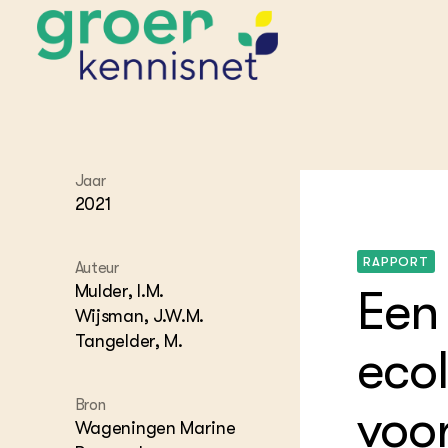
Jaar
2021
STARTPAGINA'S
Beroepspraktijk
Onderwijs,
Glastui
Leermid
Project
RAPPORT
Auteur
Onderzoek &
Researc
Mulder, I.M.
Een
Advies
Hippisch
Projectr
Wijsman, J.W.M.
Onze partners
Hydroth
Tangelder, M.
Pluimve
Agraris
eco
bedrijfs
Praktijk
Varkens
Bollente
Bron
voor
Praktijk
Wageningen Marine
het gro
Nationa
Hovenie