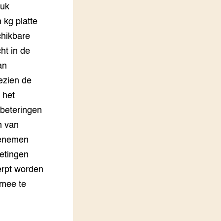
ruk
 kg platte
chikbare
ht in de
an
ezien de
 het
rbeteringen
n van
eenemen
metingen
erpt worden
 mee te