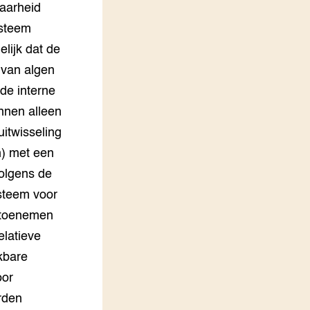
baarheid
ysteem
elijk dat de
 van algen
de interne
unnen alleen
itwisseling
n) met een
volgens de
ysteem voor
% toenemen
elatieve
kbare
oor
orden