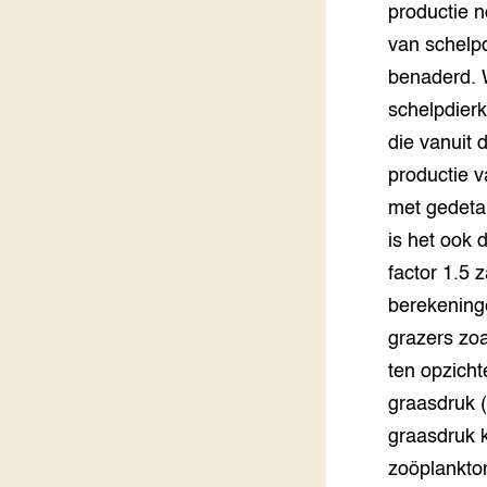
productie n
van schelpd
benaderd. W
schelpdier
die vanuit
productie v
met gedeta
is het ook 
factor 1.5 
berekening
grazers zo
ten opzicht
graasdruk 
graasdruk 
zoöplankto