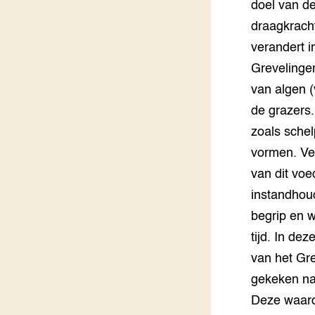
Foodsec
Integra
doel van de
draagkrach
Groen, 
EURCAW
verandert i
Varkens
Groenpac
Grevelingen
Technol
van algen (
de grazers.
Groen, 
klimaat
zoals schel
vormen. Vee
CoE Gr
van dit voe
instandhoud
Invasiev
begrip en w
Plantaa
tijd. In de
bronnen
van het Gre
Genetisc
gekeken na
landbou
Deze waard