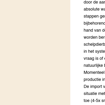
door de aa
absolute w
stappen ge
bijbehoren
hand van d
worden bere
schelpdierb
in het syst
vraag is of
natuurlijke
Momenteel z
productie i
De import v
situatie me
toe (4-5x s