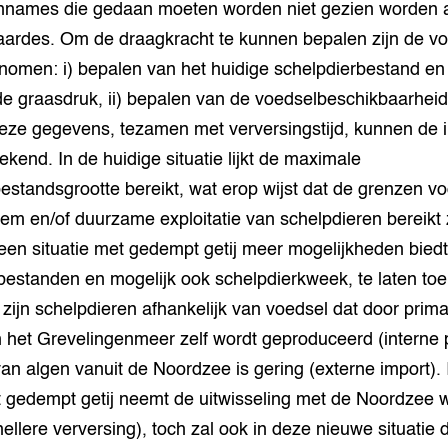
nnames die gedaan moeten worden niet gezien worden 
aardes. Om de draagkracht te kunnen bepalen zijn de v
nomen: i) bepalen van het huidige schelpdierbestand en
de graasdruk, ii) bepalen van de voedselbeschikbaarheid
eze gegevens, tezamen met verversingstijd, kunnen de i
kend. In de huidige situatie lijkt de maximale
estandsgrootte bereikt, wat erop wijst dat de grenzen vo
eem en/of duurzame exploitatie van schelpdieren bereikt 
 een situatie met gedempt getij meer mogelijkheden bied
 bestanden en mogelijk ook schelpdierkweek, te laten t
ijn schelpdieren afhankelijk van voedsel dat door prima
n het Grevelingenmeer zelf wordt geproduceerd (interne 
an algen vanuit de Noordzee is gering (externe import). 
t gedempt getij neemt de uitwisseling met de Noordzee 
nellere verversing), toch zal ook in deze nieuwe situatie 