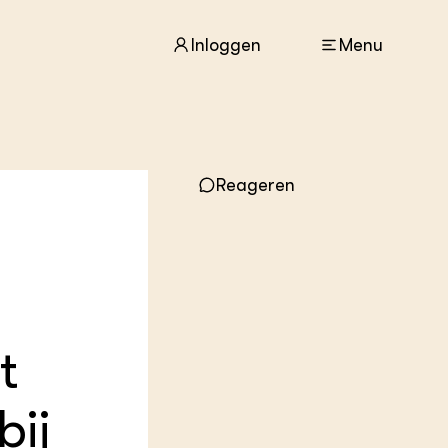
Inloggen
Menu
Reageren
ACTUEEL
Nieuws
Agenda
Dossiers
Columns & Blogs
ZIE OOK
t
In de regio
Projecten
bij
Lectoraten
Practoraten