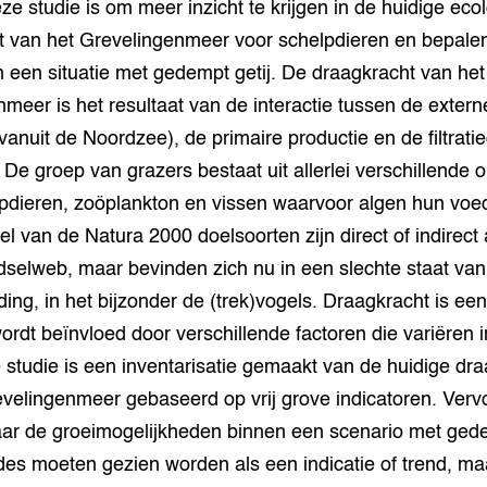
tor
al Aanpakken
ze studie is om meer inzicht te krijgen in de huidige eco
t van het Grevelingenmeer voor schelpdieren en bepalen
grond en infra
-Pigs
n een situatie met gedempt getij. De draagkracht van het
houderij
t Digitalisering &
meer is het resultaat van de interactie tussen de exter
ogie
vanuit de Noordzee), de primaire productie en de filtrati
 De groep van grazers bestaat uit allerlei verschillende
welbevinden en
adaptatie
pdieren, zoöplankton en vissen waarvoor algen hun voe
l van de Natura 2000 doelsoorten zijn direct of indirect 
oen
dselweb, maar bevinden zich nu in een slechte staat van
ing, in het bijzonder de (trek)vogels. Draagkracht is ee
e exoten
ordt beïnvloed door verschillende factoren die variëren 
rdige genetische
ze studie is een inventarisatie gemaakt van de huidige dr
velingenmeer gebaseerd op vrij grove indicatoren. Verv
he diversiteit
ar de groeimogelijkheden binnen een scenario met gede
whuisdieren
es moeten gezien worden als een indicatie of trend, m