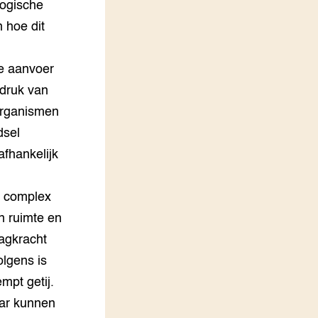
logische
 hoe dit
ne aanvoer
edruk van
 organismen
dsel
afhankelijk
n complex
in ruimte en
aagkracht
olgens is
mpt getij.
aar kunnen