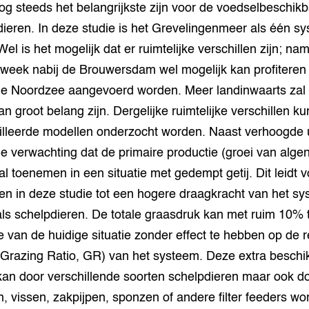
og steeds het belangrijkste zijn voor de voedselbeschik
ieren. In deze studie is het Grevelingenmeer als één s
el is het mogelijk dat er ruimtelijke verschillen zijn; nam
kweek nabij de Brouwersdam wel mogelijk kan profiteren
 de Noordzee aangevoerd worden. Meer landinwaarts zal 
an groot belang zijn. Dergelijke ruimtelijke verschillen k
illeerde modellen onderzocht worden. Naast verhoogde u
de verwachting dat de primaire productie (groei van alge
zal toenemen in een situatie met gedempt getij. Dit leidt 
en in deze studie tot een hogere draagkracht van het s
als schelpdieren. De totale graasdruk kan met ruim 10
e van de huidige situatie zonder effect te hebben op de r
(Grazing Ratio, GR) van het systeem. Deze extra beschi
kan door verschillende soorten schelpdieren maar ook d
n, vissen, zakpijpen, sponzen of andere filter feeders w