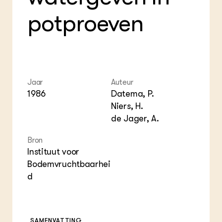
Gro
Int
ZIE OOK
Var
EU
potproeven
In de regio
Gla
Gro
Projecten
Gro
Co
Lectoraten
Inv
Practoraten
Pla
Vakbladen
Gen
Jaar
Auteur
LEREN
1986
Datema, P.
Wiki Groen Kennisnet
Niers, H.
de Jager, A.
GROEN KENNISNET
Over ons
Bron
Contact
Instituut voor
Bodemvruchtbaarhei
ENGLISH
d
Search the Knowledge base
SAMENVATTING