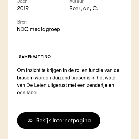
Jaar
Auteur
ZIE OOK
Gro
EU
2019
Boer, de, C.
In de regio
Var
Gro
Projecten
Gro
Co
Bron
Lectoraten
Inv
NDC mediagroep
Practoraten
Pla
Vakbladen
Gen
LEREN
SAMENVATTING
Wiki Groen Kennisnet
Om inzicht te krijgen in de rol en functie van de
GROEN KENNISNET
brasem worden duizend brasems in het water
Over ons
van De Leien uitgerust met een zendertje en
Contact
een label.
ENGLISH
Search the Knowledge base
Bekijk Internetpagina