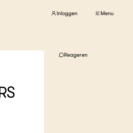
Inloggen
Menu
ACTUEEL
Nieuws
Reageren
Agenda
Dossiers
Columns & Blogs
RRS
ZIE OOK
In de regio
Projecten
Lectoraten
Practoraten
Vakbladen