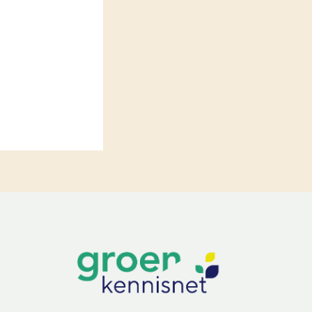
LEREN
Wiki Groen Kennisnet
GROEN KENNISNET
Over ons
Contact
ENGLISH
Search the Knowledge base