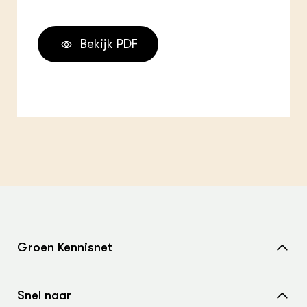
Bekijk PDF
Groen Kennisnet
Home
Snel naar
Over ons