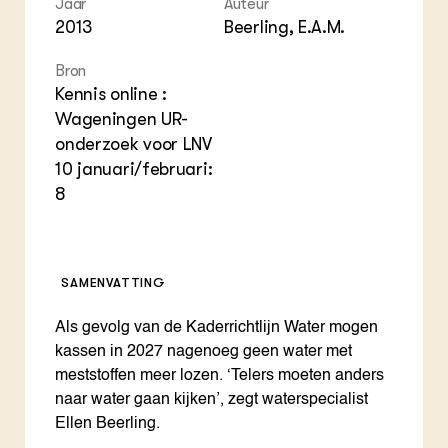
Jaar
Auteur
ZIE OOK
Gro
EU
2013
Beerling, E.A.M.
In de regio
Var
Gro
Projecten
Gro
Bron
Co
Lectoraten
Kennis online :
Inv
Practoraten
Pla
Wageningen UR-
Vakbladen
Gen
onderzoek voor LNV
10 januari/februari:
LEREN
8
Wiki Groen Kennisnet
GROEN KENNISNET
Over ons
SAMENVATTING
Contact
Als gevolg van de Kaderrichtlijn Water mogen
ENGLISH
kassen in 2027 nagenoeg geen water met
Search the Knowledge base
meststoffen meer lozen. ‘Telers moeten anders
naar water gaan kijken’, zegt waterspecialist
Ellen Beerling.