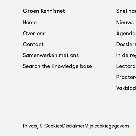
Groen, 
EURCAW
Groen Kennisnet
Snel na
Varkens
Groenpac
Home
Nieuws
Technol
Over ons
Agenda
Groen, 
klimaat
Contact
Dossier
Samenwerken met ons
In de re
CoE Gr
Search the Knowledge base
Lectora
Invasiev
Practor
Plantaa
Vakbla
bronnen
Genetisc
landbou
Privacy & Cookies
Disclaimer
Mijn cookiegegevens