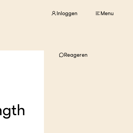
Inloggen
Menu
ACTUEEL
Nieuws
Reageren
Agenda
Dossiers
Columns & Blogs
ZIE OOK
In de regio
Projecten
ngth
Lectoraten
Practoraten
Vakbladen