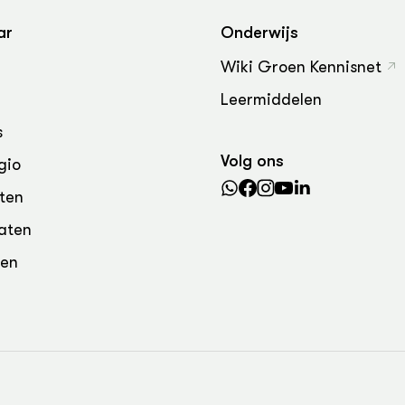
grond en infra
-Pigs
ar
Onderwijs
houderij
t Digitalisering &
Wiki Groen Kennisnet
ogie
Leermiddelen
welbevinden en
adaptatie
s
Volg ons
gio
oen
ten
e exoten
aten
rdige genetische
den
he diversiteit
whuisdieren