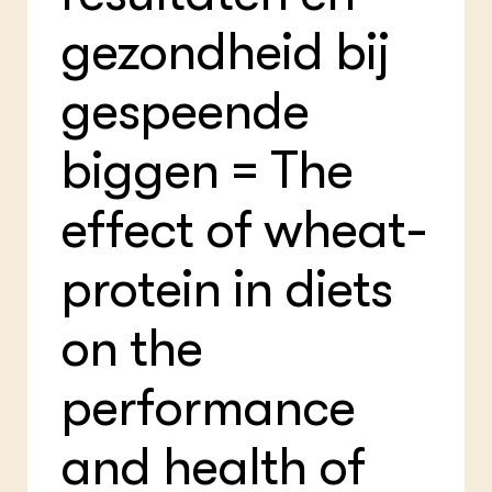
Foo
Int
ZIE OOK
Gro
EU
gezondheid bij
In de regio
Var
Gro
Projecten
Gro
gespeende
Co
Lectoraten
Inv
Practoraten
Pla
Vakbladen
biggen = The
Gen
LEREN
effect of wheat-
Wiki Groen Kennisnet
protein in diets
GROEN KENNISNET
Over ons
on the
Contact
performance
ENGLISH
Search the Knowledge base
and health of