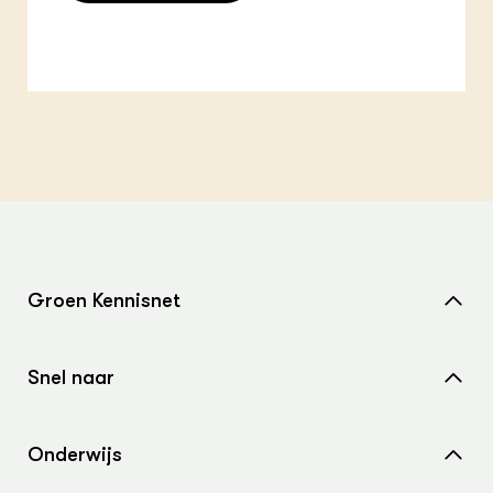
Groen Kennisnet
Home
Snel naar
Over ons
Nieuws
Contact
Onderwijs
Agenda
Samenwerken met ons