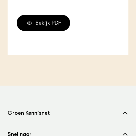
Bekijk PDF
Groen Kennisnet
Home
Snel naar
Over ons