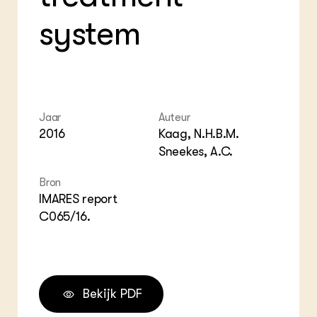
ZIE OOK
Gro
EU
system
In de regio
Var
Gro
Projecten
Gro
Co
Lectoraten
Inv
Practoraten
Pla
Vakbladen
Gen
Jaar
Auteur
LEREN
2016
Kaag, N.H.B.M.
Wiki Groen Kennisnet
Sneekes, A.C.
GROEN KENNISNET
Bron
Over ons
IMARES report
Contact
C065/16.
ENGLISH
Search the Knowledge base
Bekijk PDF