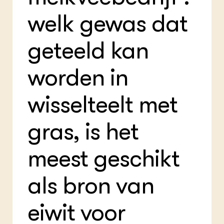
Foo
Int
ZIE OOK
welk gewas dat
Gro
EU
In de regio
Var
Gro
Projecten
Gro
geteeld kan
Co
Lectoraten
Inv
Practoraten
Pla
Vakbladen
worden in
Gen
wisselteelt met
LEREN
Wiki Groen Kennisnet
gras, is het
GROEN KENNISNET
Over ons
meest geschikt
Contact
als bron van
ENGLISH
Search the Knowledge base
eiwit voor