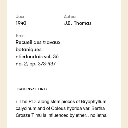
ZIE OOK
Gro
EU
In de regio
Var
Gro
Projecten
Gro
Jaar
Auteur
Co
Lectoraten
1940
J.B. Thomas
Inv
Practoraten
Pla
Vakbladen
Bron
Gen
Recueil des travaux
botaniques
LEREN
Wiki Groen Kennisnet
néerlandais vol. 36
no. 2, pp. 373-437
GROEN KENNISNET
Over ons
Contact
SAMENVATTING
ENGLISH
i- The P.D. along stem pieces of Bryophyllum
Search the Knowledge base
calycinum and of Coleus hybrida var. Bertha
Grosze T mu is influenced by ether. . no letha