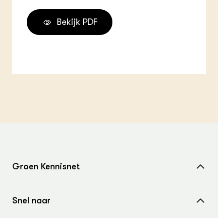
Bekijk PDF
Groen Kennisnet
Home
Snel naar
Over ons