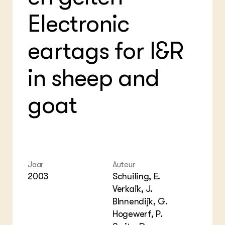
Foo
Int
ZIE OOK
Electronic
Gro
EU
In de regio
Var
Gro
Projecten
Gro
eartags for I&R
Co
Lectoraten
Inv
Practoraten
Pla
Vakbladen
in sheep and
Gen
LEREN
goat
Wiki Groen Kennisnet
GROEN KENNISNET
Over ons
Contact
Jaar
Auteur
2003
Schuiling, E.
ENGLISH
Verkaik, J.
Search the Knowledge base
BInnendijk, G.
Hogewerf, P.