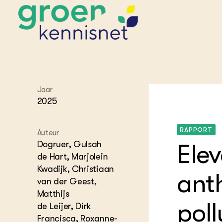
STARTPAGINA'S
Jaar
Beroepspraktijk
2025
Onderwijs,
Glastui
Leermid
Project
Onderzoek &
Researc
Advies
Hippisch
Projectr
RAPPORT
Auteur
Onze partners
Hydroth
Dogruer, Gulsah
Elev
Pluimve
Agraris
de Hart, Marjolein
bedrijfs
Praktijk
Kwadijk, Christiaan
Varkens
ant
Bollente
van der Geest,
Praktijk
Matthijs
het gro
Nationa
Hovenie
poll
de Leijer, Dirk
Agraris
groenvo
Experim
Francisca, Roxanne-
Kennis 