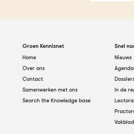
Groen, 
EURCAW
Varkens
Groenpac
Technol
Groen, 
klimaat
Groen Kennisnet
Snel na
Home
Nieuws
CoE Gr
Over ons
Agenda
Invasiev
Contact
Dossier
Plantaa
Samenwerken met ons
In de re
bronnen
Search the Knowledge base
Lectora
Genetisc
Practor
landbou
Vakbla