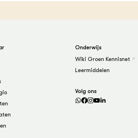
grond en infra
-Pigs
houderij
t Digitalisering &
ogie
welbevinden en
adaptatie
ar
Onderwijs
Wiki Groen Kennisnet
oen
Leermiddelen
e exoten
s
rdige genetische
Volg ons
gio
ten
he diversiteit
aten
whuisdieren
den