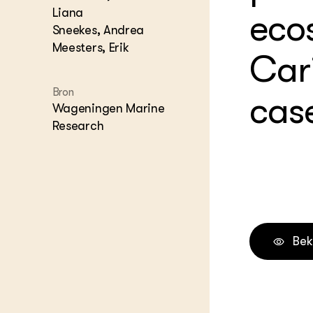
Liana
eco
Melkvee
DierVizi
Sneekes, Andrea
Meesters, Erik
Terrein
Car
Nationaa
Veehoud
Tuinbou
Bron
cas
Biokenni
Wageningen Marine
Dierver
Research
Boerenl
Multifu
Dierenw
Visserij
EU-Farm
Akkerbo
Portaal 
Bek
Biobase
Regenera
Foodsec
Integra