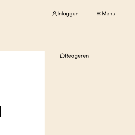
Inloggen
Menu
ACTUEEL
Reageren
Nieuws
Agenda
Dossiers
Columns & Blogs
ZIE OOK
In de regio
l
Projecten
Lectoraten
Practoraten
Vakbladen