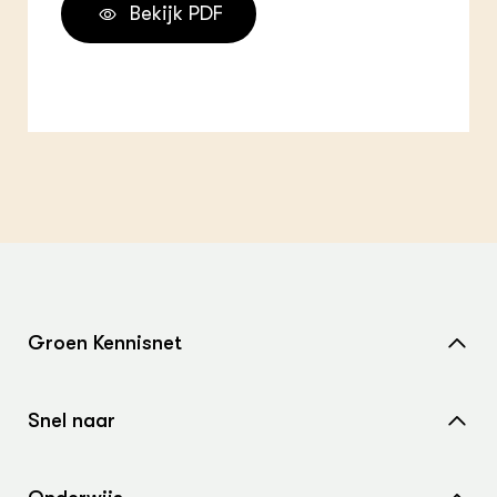
Bekijk PDF
Groen Kennisnet
Home
Snel naar
Over ons
Nieuws
Contact