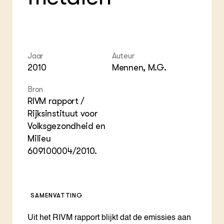
Foo
Int
ZIE OOK
Gro
EU
In de regio
Var
Gro
Projecten
Gro
Co
Lectoraten
Inv
Practoraten
Jaar
Auteur
Pla
Vakbladen
2010
Mennen, M.G.
Gen
Bron
LEREN
RIVM rapport /
Wiki Groen Kennisnet
Rijksinstituut voor
Volksgezondheid en
GROEN KENNISNET
Milieu
Over ons
609100004/2010.
Contact
ENGLISH
Search the Knowledge base
SAMENVATTING
Uit het RIVM rapport blijkt dat de emissies aan