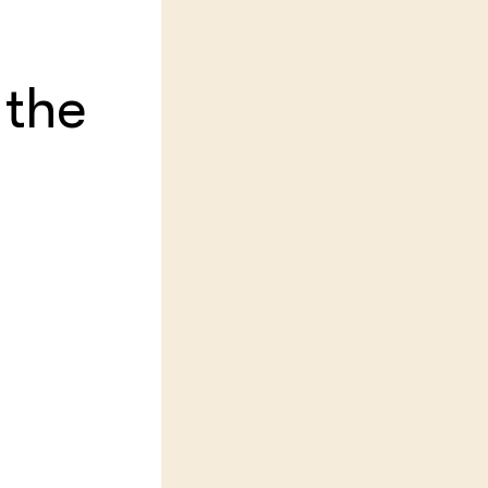
LEREN
Wiki Groen Kennisnet
 the
GROEN KENNISNET
Over ons
Contact
ENGLISH
Search the Knowledge base