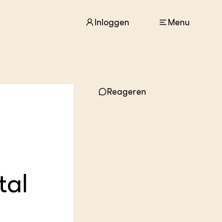
Inloggen
Menu
ACTUEEL
Reageren
Nieuws
Agenda
Dossiers
Columns & Blogs
ZIE OOK
In de regio
tal
Projecten
Lectoraten
Practoraten
Vakbladen