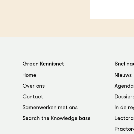
Groen, 
EURCAW
Varkens
Groenpac
Technol
Groen, 
klimaat
CoE Gr
Groen Kennisnet
Snel na
Invasiev
Home
Nieuws
Over ons
Agenda
Plantaa
bronnen
Contact
Dossier
Genetisc
Samenwerken met ons
In de re
landbou
Search the Knowledge base
Lectora
Practor