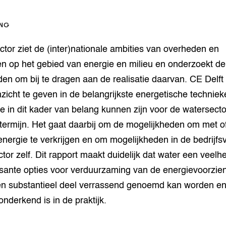
op Maat projecten
houderij
er
ING
beheer
l Innovatieloket
tor ziet de (inter)nationale ambities van overheden en
erij
w
en op het gebied van energie en milieu en onderzoekt de
s
en om bij te dragen aan de realisatie daarvan. CE Delft 
zorging
zicht te geven in de belangrijkste energetische technie
andvogels
ie in dit kader van belang kunnen zijn voor de watersecto
nctionele landbouw
termijn. Het gaat daarbij om de mogelijkheden om met of
elzijnsweb
 en Aquacultuur
nergie te verkrijgen en om mogelijkheden in de bedrijfs
Book
tor zelf. Dit rapport maakt duidelijk dat water een veelhe
uw
ssante opties voor verduurzaming van de energievoorzien
Natuurinclusief,
d economy
tief & Biologisch
n substantieel deel verrassend genoemd kan worden e
onderkend is in de praktijk.
tor
al Aanpakken