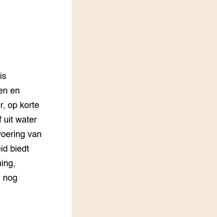
LEREN
Wiki Groen Kennisnet
GROEN KENNISNET
Over ons
Contact
is
ken en
ENGLISH
r, op korte
Search the Knowledge base
 uit water
voering van
id biedt
ing,
n nog