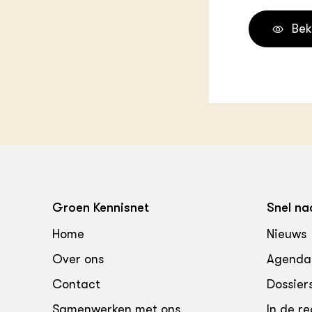
Groen, 
EURCAW
Bek
Varkens
Groenpac
Technol
Groen, 
klimaat
CoE Gr
Invasiev
Plantaa
Groen Kennisnet
Snel na
bronnen
Home
Nieuws
Genetisc
Over ons
Agenda
landbou
Contact
Dossier
Samenwerken met ons
In de re