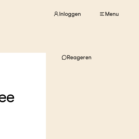
Inloggen
Menu
ACTUEEL
Reageren
Nieuws
Agenda
Dossiers
Columns & Blogs
zee
ZIE OOK
In de regio
Projecten
Lectoraten
Practoraten
Vakbladen