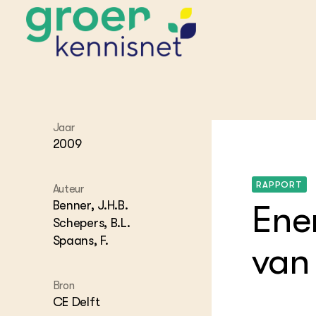
STARTPAGINA'S
Jaar
Beroepspraktijk
2009
Onderwijs,
Glastui
Leermid
Project
Onderzoek &
Researc
Advies
RAPPORT
Hippisch
Projectr
Auteur
Onze partners
Hydroth
Benner, J.H.B.
Ener
Pluimve
Agraris
Schepers, B.L.
bedrijfs
Praktijk
Spaans, F.
van
Varkens
Bollente
Praktijk
het gro
Nationa
Bron
Hovenie
Agraris
CE Delft
groenvo
Experim