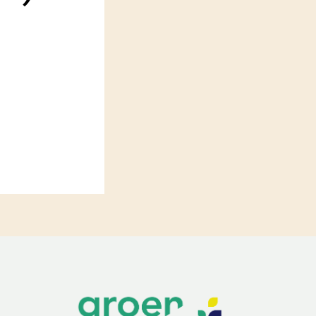
LEREN
Wiki Groen Kennisnet
GROEN KENNISNET
Over ons
Contact
ENGLISH
Search the Knowledge base