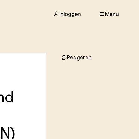
Inloggen
Menu
ACTUEEL
Nieuws
Reageren
Agenda
Dossiers
Columns & Blogs
nd
ZIE OOK
In de regio
Projecten
Lectoraten
Practoraten
N)
Vakbladen