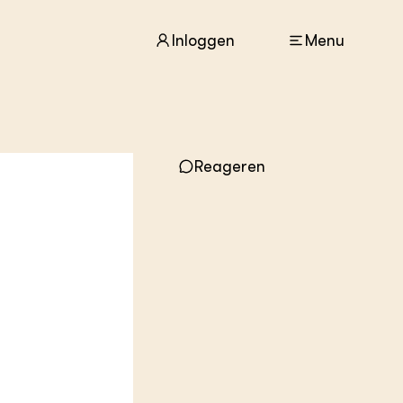
Inloggen
Menu
ACTUEEL
Nieuws
Reageren
Agenda
Dossiers
Columns & Blogs
ZIE OOK
In de regio
Projecten
Lectoraten
Practoraten
Vakbladen