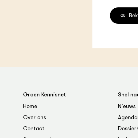
Melkvee
DierVizi
Bek
Terrein
Nationaa
Veehoud
Tuinbou
Biokenni
Dierver
Boerenl
Multifu
Dierenw
Visserij
EU-Farm
Groen Kennisnet
Snel na
Akkerbo
Portaal 
Home
Nieuws
Biobase
Regenera
Over ons
Agenda
Foodsec
Integra
Contact
Dossier