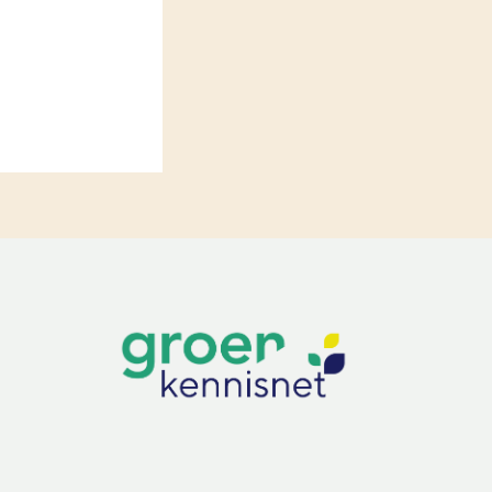
LEREN
Wiki Groen Kennisnet
GROEN KENNISNET
Over ons
Contact
ENGLISH
Search the Knowledge base