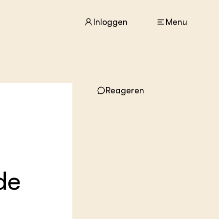
Inloggen
Menu
ACTUEEL
Nieuws
Reageren
Agenda
Dossiers
Columns & Blogs
ZIE OOK
In de regio
Projecten
de
Lectoraten
Practoraten
Vakbladen