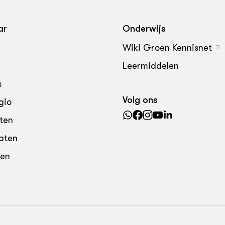
grond en infra
-Pigs
houderij
t Digitalisering &
ar
Onderwijs
ogie
Wiki Groen Kennisnet
welbevinden en
Leermiddelen
adaptatie
s
oen
Volg ons
gio
e exoten
ten
aten
rdige genetische
den
he diversiteit
whuisdieren