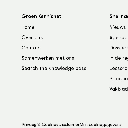
Groen, 
EURCAW
Varkens
Groenpac
Groen Kennisnet
Snel na
Technol
Home
Nieuws
Groen, 
Over ons
Agenda
klimaat
Contact
Dossier
CoE Gr
Samenwerken met ons
In de re
Invasiev
Search the Knowledge base
Lectora
Practor
Plantaa
bronnen
Vakbla
Genetisc
landbou
Privacy & Cookies
Disclaimer
Mijn cookiegegevens