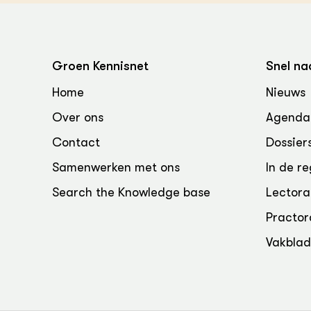
Groen, 
EURCAW
Varkens
Groenpac
Technol
Groen Kennisnet
Snel na
Groen, 
Home
Nieuws
klimaat
Over ons
Agenda
CoE Gr
Contact
Dossier
Invasiev
Samenwerken met ons
In de re
Search the Knowledge base
Lectora
Plantaa
bronnen
Practor
Vakbla
Genetisc
landbou