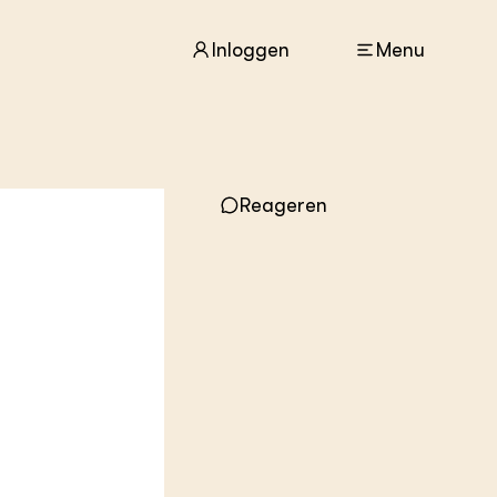
Inloggen
Menu
ACTUEEL
Reageren
Nieuws
Agenda
Dossiers
Columns & Blogs
ZIE OOK
In de regio
Projecten
Lectoraten
Practoraten
Vakbladen