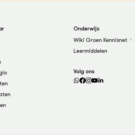
grond en infra
-Pigs
houderij
t Digitalisering &
ogie
ar
Onderwijs
welbevinden en
Wiki Groen Kennisnet
adaptatie
Leermiddelen
oen
s
Volg ons
e exoten
gio
ten
rdige genetische
aten
den
he diversiteit
whuisdieren