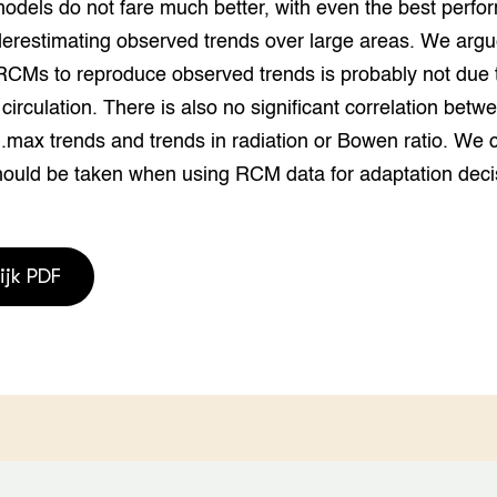
models do not fare much better, with even the best perfo
grond en infra
-Pigs
erestimating observed trends over large areas. We argue
houderij
t Digitalisering &
f RCMs to reproduce observed trends is probably not due t
ogie
 circulation. There is also no significant correlation betw
max trends and trends in radiation or Bowen ratio. We 
welbevinden en
adaptatie
hould be taken when using RCM data for adaptation deci
oen
e exoten
ijk PDF
rdige genetische
he diversiteit
whuisdieren