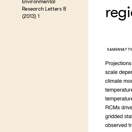
Kennis 
Environmental
reg
Research Letters 8
Melkvee
DierVizi
(2013) 1
Terrein
Nationaa
Veehoud
Tuinbou
Biokenni
SAMENVATT
Dierver
Boerenl
Projections
Multifu
scale depen
Dierenw
Visserij
climate mo
EU-Farm
temperatur
Akkerbo
temperature
Portaal 
RCMs drive
Biobase
Regenera
gridded sta
Foodsec
Integra
observed tr