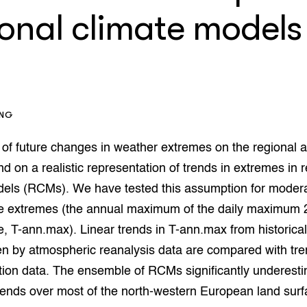
op Maat projecten
ional climate models
houderij
er
beheer
l Innovatieloket
erij
w
s
ING
zorging
andvogels
 of future changes in weather extremes on the regional a
nctionele landbouw
d on a realistic representation of trends in extremes in 
elzijnsweb
 en Aquacultuur
dels (RCMs). We have tested this assumption for moder
Book
e extremes (the annual maximum of the daily maximum 
uw
, T-ann.max). Linear trends in T-ann.max from historical
Natuurinclusief,
n by atmospheric reanalysis data are compared with tre
d economy
tief & Biologisch
tion data. The ensemble of RCMs significantly underest
tor
al Aanpakken
ends over most of the north-western European land surf