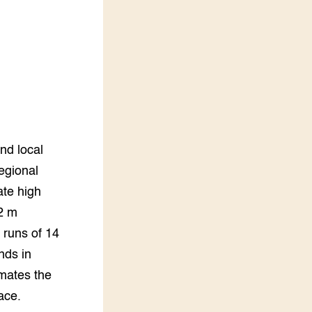
LEREN
Wiki Groen Kennisnet
GROEN KENNISNET
Over ons
Contact
ENGLISH
nd local
Search the Knowledge base
regional
ate high
2 m
 runs of 14
nds in
imates the
ace.