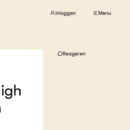
Inloggen
Menu
ACTUEEL
Reageren
Nieuws
Agenda
Dossiers
Columns & Blogs
high
ZIE OOK
In de regio
n
Projecten
Lectoraten
Practoraten
n
Vakbladen