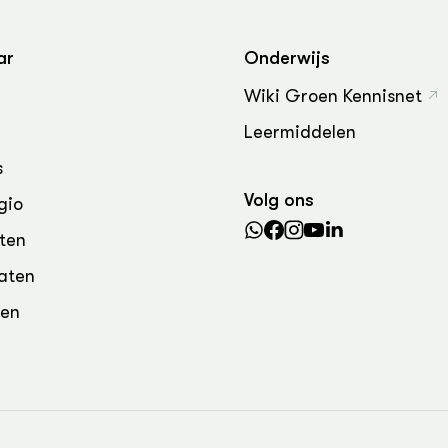
ar
Onderwijs
Wiki Groen Kennisnet
Leermiddelen
s
Volg ons
gio
ten
aten
den