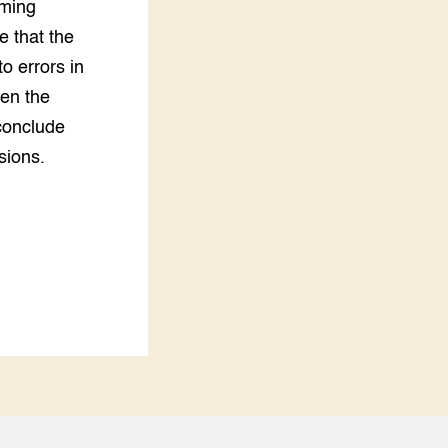
rming
 that the
o errors in
een the
conclude
sions.