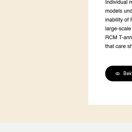
Individual 
Groen, 
EURCAW
models und
Varkens
Groenpac
inability o
Technol
large-scale
RCM T-ann.
Groen, 
klimaat
that care s
CoE Gr
Invasiev
Bek
Plantaa
bronnen
Genetisc
landbou