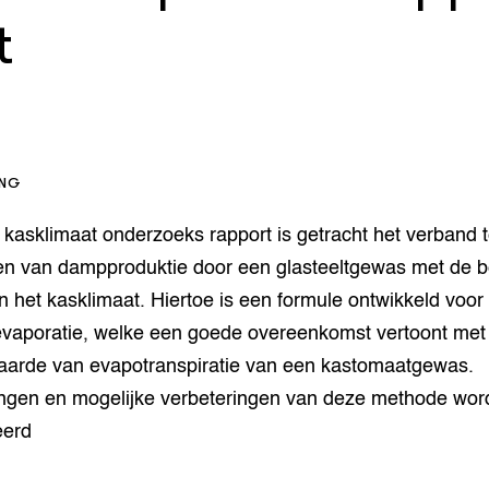
op Maat projecten
t
houderij
er
beheer
l Innovatieloket
erij
w
s
ING
zorging
andvogels
 kasklimaat onderzoeks rapport is getracht het verband 
nctionele landbouw
ren van dampproduktie door een glasteeltgewas met de be
elzijnsweb
 en Aquacultuur
n het kasklimaat. Hiertoe is een formule ontwikkeld voor
Book
 evaporatie, welke een goede overeenkomst vertoont met
uw
arde van evapotranspiratie van een kastomaatgewas.
Natuurinclusief,
d economy
tief & Biologisch
ngen en mogelijke verbeteringen van deze methode wo
eerd
tor
al Aanpakken