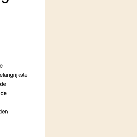
LEREN
Wiki Groen Kennisnet
GROEN KENNISNET
Over ons
Contact
ENGLISH
te
Search the Knowledge base
langrijkste
 de
 de
rden