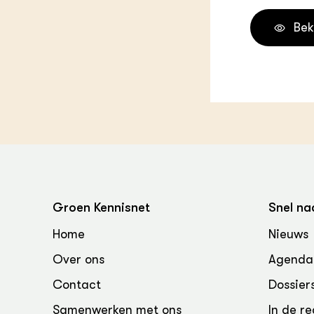
Groen, 
EURCAW
Bek
Varkens
Groenpac
Technol
Groen, 
klimaat
CoE Gr
Invasiev
Plantaa
Groen Kennisnet
Snel na
bronnen
Home
Nieuws
Genetisc
Over ons
Agenda
landbou
Contact
Dossier
Samenwerken met ons
In de re