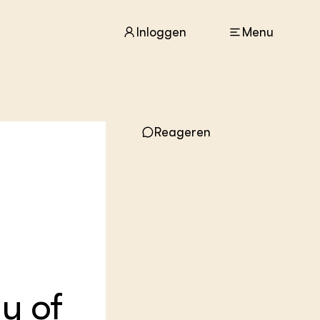
Inloggen
Menu
ACTUEEL
Reageren
Nieuws
Agenda
Dossiers
Columns & Blogs
ZIE OOK
In de regio
s
Projecten
Lectoraten
Practoraten
ly of
Vakbladen