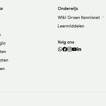
grond en infra
-Pigs
ar
Onderwijs
houderij
t Digitalisering &
Wiki Groen Kennisnet
ogie
Leermiddelen
welbevinden en
adaptatie
s
Volg ons
gio
oen
ten
e exoten
aten
rdige genetische
den
he diversiteit
whuisdieren