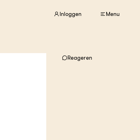
Inloggen
Menu
ACTUEEL
Nieuws
Reageren
Agenda
Dossiers
Columns & Blogs
ZIE OOK
In de regio
Projecten
Lectoraten
Practoraten
Vakbladen