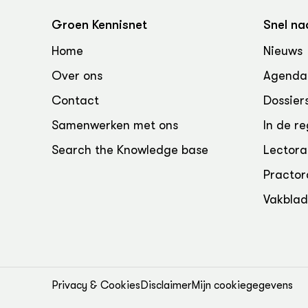
Groen, 
EURCAW
Groen Kennisnet
Snel na
Varkens
Groenpac
Home
Nieuws
Technol
Over ons
Agenda
Groen, 
klimaat
Contact
Dossier
Samenwerken met ons
In de re
CoE Gr
Search the Knowledge base
Lectora
Invasiev
Practor
Plantaa
Vakbla
bronnen
Genetisc
landbou
Privacy & Cookies
Disclaimer
Mijn cookiegegevens