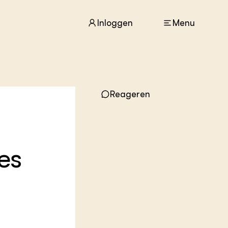
Inloggen
Menu
ACTUEEL
Reageren
Nieuws
Agenda
Dossiers
Columns & Blogs
es
ZIE OOK
In de regio
Projecten
Lectoraten
Practoraten
Vakbladen