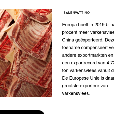
houderij
er
SAMENVATTING
beheer
l Innovatieloket
Europa heeft in 2019 bijn
erij
w
procent meer varkensvle
s
China geëxporteerd. De
zorging
toename compenseert ver
andvogels
andere exportmarkten en 
nctionele landbouw
een exportrecord van 4,7
elzijnsweb
 en Aquacultuur
ton varkensvlees vanuit 
Book
De Europese Unie is daa
uw
grootste exporteur van
Natuurinclusief,
d economy
tief & Biologisch
varkensvlees.
tor
al Aanpakken