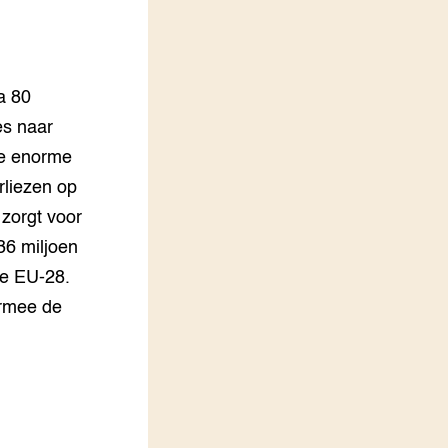
LEREN
Wiki Groen Kennisnet
a 80
GROEN KENNISNET
Over ons
es naar
Contact
ze enorme
liezen op
ENGLISH
zorgt voor
Search the Knowledge base
36 miljoen
de EU-28.
rmee de