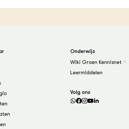
grond en infra
-Pigs
houderij
t Digitalisering &
ogie
welbevinden en
adaptatie
ar
Onderwijs
oen
Wiki Groen Kennisnet
e exoten
Leermiddelen
s
rdige genetische
Volg ons
gio
he diversiteit
ten
whuisdieren
aten
den