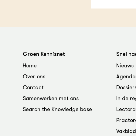
Groen, 
EURCAW
Varkens
Groenpac
Technol
Groen, 
klimaat
Groen Kennisnet
Snel na
CoE Gr
Home
Nieuws
Invasiev
Over ons
Agenda
Contact
Dossier
Plantaa
bronnen
Samenwerken met ons
In de re
Genetisc
Search the Knowledge base
Lectora
landbou
Practor
Vakbla