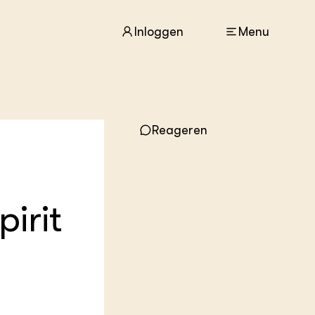
Inloggen
Menu
ACTUEEL
Reageren
Nieuws
Agenda
Dossiers
Columns & Blogs
pirit
ZIE OOK
In de regio
Projecten
Lectoraten
Practoraten
Vakbladen