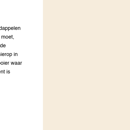
LEREN
Wiki Groen Kennisnet
rdappelen
GROEN KENNISNET
Over ons
 moet,
Contact
 de
ierop in
ENGLISH
Search the Knowledge base
oier waar
nt is