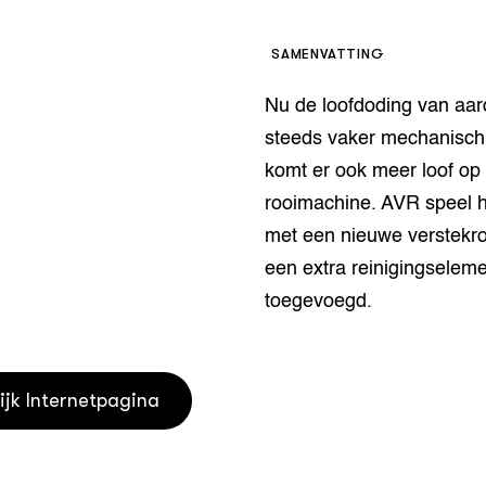
houderij
er
SAMENVATTING
beheer
l Innovatieloket
Nu de loofdoding van aa
erij
w
steeds vaker mechanisch
s
komt er ook meer loof op
zorging
rooimachine. AVR speel h
andvogels
nctionele landbouw
met een nieuwe verstekro
elzijnsweb
een extra reinigingseleme
 en Aquacultuur
toegevoegd.
Book
uw
Natuurinclusief,
d economy
tief & Biologisch
ijk Internetpagina
tor
al Aanpakken