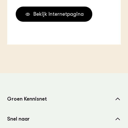
Bekijk Internetpagina
Groen Kennisnet
Home
Snel naar
Over ons