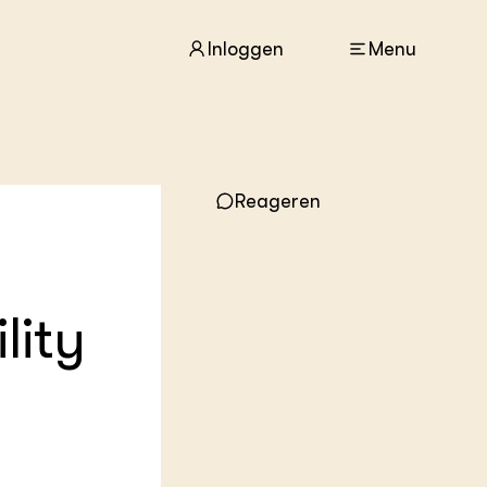
Inloggen
Menu
ACTUEEL
Nieuws
Reageren
Agenda
Dossiers
Columns & Blogs
lity
ZIE OOK
In de regio
Projecten
Lectoraten
Practoraten
Vakbladen