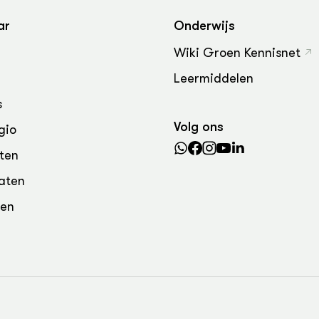
grond en infra
-Pigs
ar
Onderwijs
houderij
t Digitalisering &
Wiki Groen Kennisnet
ogie
Leermiddelen
welbevinden en
adaptatie
s
Volg ons
gio
oen
ten
e exoten
aten
rdige genetische
den
he diversiteit
whuisdieren