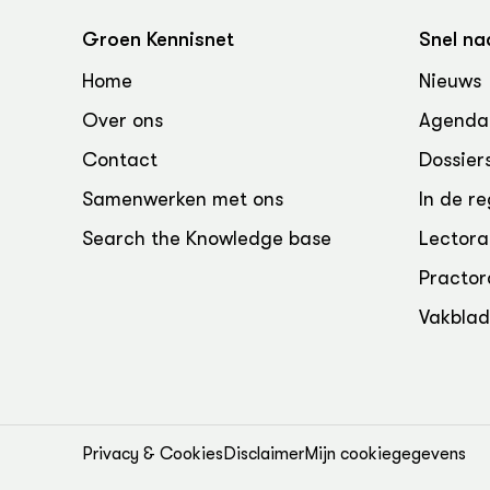
Groen, 
EURCAW
Groen Kennisnet
Snel na
Varkens
Groenpac
Home
Nieuws
Technol
Over ons
Agenda
Groen, 
klimaat
Contact
Dossier
Samenwerken met ons
In de re
CoE Gr
Search the Knowledge base
Lectora
Invasiev
Practor
Plantaa
Vakbla
bronnen
Genetisc
landbou
Privacy & Cookies
Disclaimer
Mijn cookiegegevens