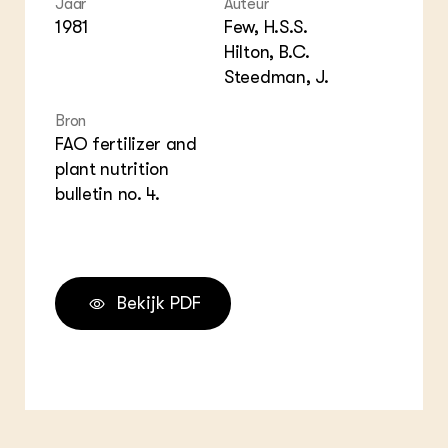
Jaar
Auteur
ZIE OOK
Gro
EU
1981
Few, H.S.S.
In de regio
Var
Gro
Projecten
Hilton, B.C.
Gro
Co
Lectoraten
Steedman, J.
Inv
Practoraten
Pla
Vakbladen
Bron
Gen
FAO fertilizer and
plant nutrition
LEREN
bulletin no. 4.
Wiki Groen Kennisnet
GROEN KENNISNET
Over ons
Contact
Bekijk PDF
ENGLISH
Search the Knowledge base