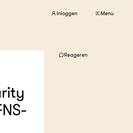
Inloggen
Menu
ACTUEEL
Reageren
Nieuws
Agenda
Dossiers
Columns & Blogs
rity
ZIE OOK
In de regio
FNS-
Projecten
Lectoraten
Practoraten
Vakbladen