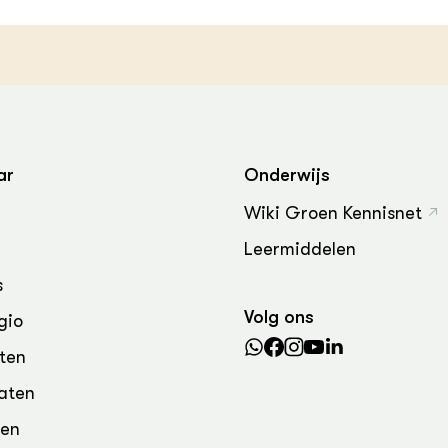
grond en infra
-Pigs
houderij
t Digitalisering &
ogie
welbevinden en
adaptatie
ar
Onderwijs
oen
Wiki Groen Kennisnet
e exoten
Leermiddelen
s
rdige genetische
Volg ons
gio
he diversiteit
ten
whuisdieren
aten
den