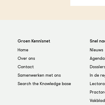
Groen, 
EURCAW
Varkens
Groenpac
Technol
Groen, 
klimaat
Groen Kennisnet
Snel na
CoE Gr
Home
Nieuws
Invasiev
Over ons
Agenda
Contact
Dossier
Plantaa
bronnen
Samenwerken met ons
In de re
Genetisc
Search the Knowledge base
Lectora
landbou
Practor
Vakbla