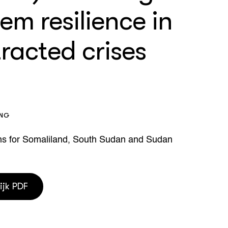
em resilience in
houderij
er
beheer
racted crises
l Innovatieloket
erij
w
s
zorging
andvogels
nctionele landbouw
ING
elzijnsweb
 en Aquacultuur
ans for Somaliland, South Sudan and Sudan
Book
uw
Natuurinclusief,
d economy
tief & Biologisch
ijk PDF
tor
al Aanpakken