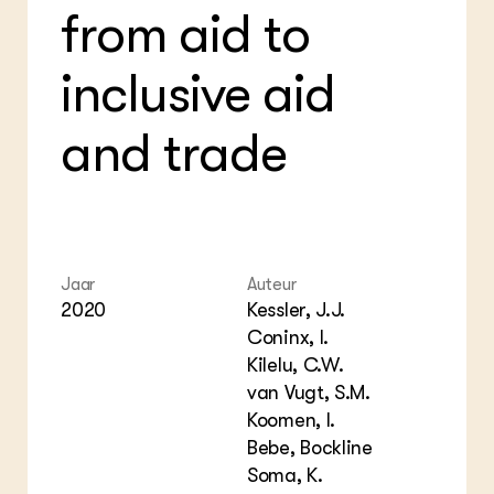
from aid to
inclusive aid
and trade
Jaar
Auteur
2020
Kessler, J.J.
Coninx, I.
Kilelu, C.W.
van Vugt, S.M.
Koomen, I.
Bebe, Bockline
Soma, K.