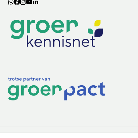
Lectoraten
Practoraten
Vakbladen
Privacy & Cookies
Disclaimer
Mijn cookiegegevens