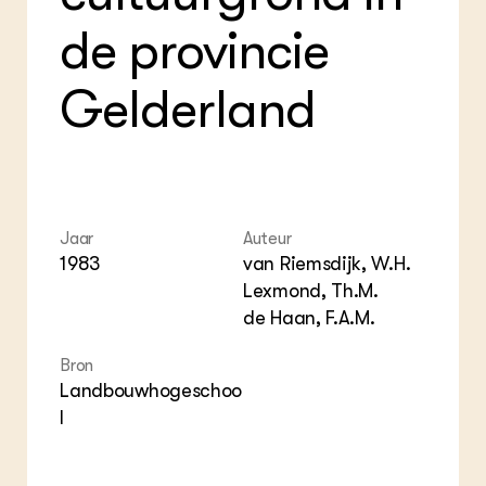
Foo
Int
ZIE OOK
Gro
EU
de provincie
In de regio
Var
Gro
Projecten
Gro
Co
Gelderland
Lectoraten
Inv
Practoraten
Pla
Vakbladen
Gen
LEREN
Wiki Groen Kennisnet
Jaar
Auteur
1983
van Riemsdijk, W.H.
GROEN KENNISNET
Lexmond, Th.M.
Over ons
de Haan, F.A.M.
Contact
Bron
ENGLISH
Landbouwhogeschoo
Search the Knowledge base
l