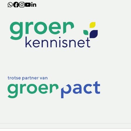
Lectoraten
Practoraten
Vakbladen
Privacy & Cookies
Disclaimer
Mijn cookiegegevens