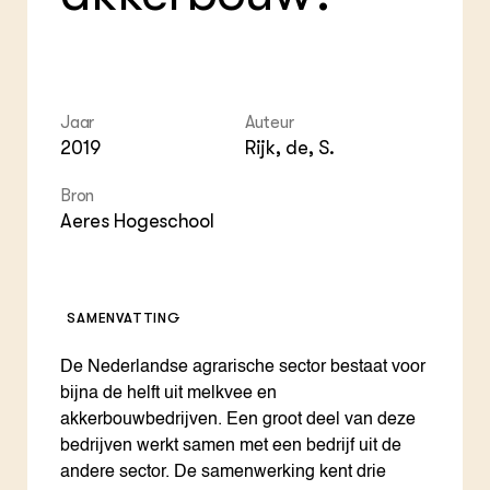
ZIE OOK
Gro
EU
In de regio
Var
Gro
Projecten
Gro
Co
Lectoraten
Inv
Practoraten
Pla
Jaar
Auteur
Vakbladen
Gen
2019
Rijk, de, S.
LEREN
Bron
Wiki Groen Kennisnet
Aeres Hogeschool
GROEN KENNISNET
Over ons
Contact
SAMENVATTING
De Nederlandse agrarische sector bestaat voor
ENGLISH
Search the Knowledge base
bijna de helft uit melkvee en
akkerbouwbedrijven. Een groot deel van deze
bedrijven werkt samen met een bedrijf uit de
andere sector. De samenwerking kent drie