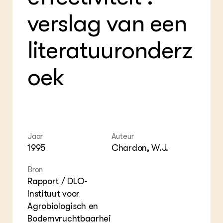
Foo
Int
ZIE OOK
Gro
EU
verslag van een
In de regio
Var
Gro
Projecten
Gro
Co
Lectoraten
literatuuronderz
Inv
Practoraten
Pla
Vakbladen
Gen
oek
LEREN
Wiki Groen Kennisnet
GROEN KENNISNET
Over ons
Jaar
Auteur
1995
Chardon, W.J.
Contact
Bron
ENGLISH
Rapport / DLO-
Search the Knowledge base
Instituut voor
Agrobiologisch en
Bodemvruchtbaarhei