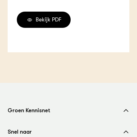
Bekijk PDF
Groen Kennisnet
Home
Snel naar
Over ons