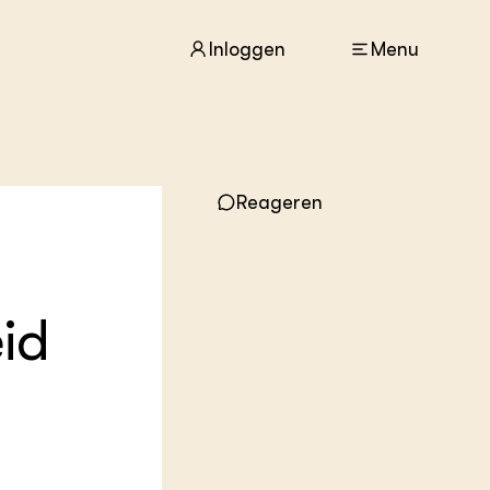
Inloggen
Menu
ACTUEEL
Reageren
Nieuws
Agenda
Dossiers
Columns & Blogs
id
ZIE OOK
In de regio
Projecten
Lectoraten
Practoraten
Vakbladen