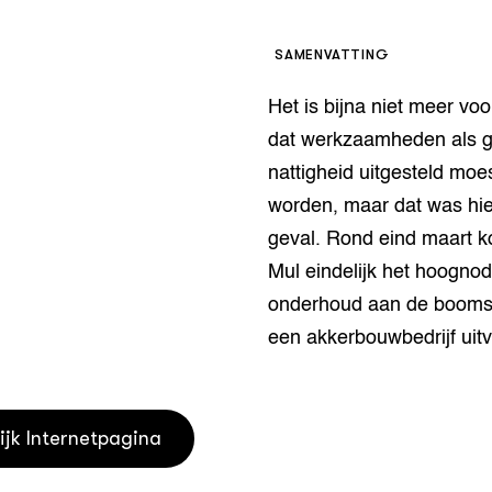
houderij
er
SAMENVATTING
beheer
l Innovatieloket
Het is bijna niet meer voor
erij
w
dat werkzaamheden als g
s
nattigheid uitgesteld moe
zorging
worden, maar dat was hie
andvogels
geval. Rond eind maart k
nctionele landbouw
elzijnsweb
Mul eindelijk het hoognod
 en Aquacultuur
onderhoud aan de boomsi
Book
een akkerbouwbedrijf uit
uw
Natuurinclusief,
d economy
tief & Biologisch
ijk Internetpagina
tor
al Aanpakken