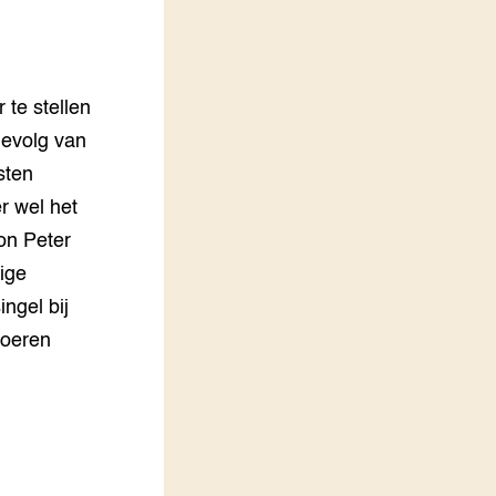
LEREN
Wiki Groen Kennisnet
 te stellen
GROEN KENNISNET
Over ons
evolg van
Contact
sten
r wel het
ENGLISH
on Peter
Search the Knowledge base
ige
ngel bij
voeren