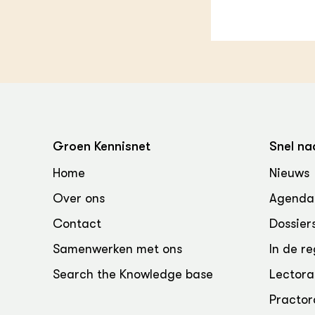
Groen, 
EURCAW
Varkens
Groenpac
Technol
Groen, 
klimaat
CoE Gr
Groen Kennisnet
Snel na
Invasiev
Home
Nieuws
Over ons
Agenda
Plantaa
bronnen
Contact
Dossier
Samenwerken met ons
In de re
Genetisc
landbou
Search the Knowledge base
Lectora
Practor