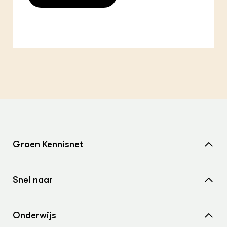
Groen Kennisnet
Home
Snel naar
Over ons
Nieuws
Contact
Onderwijs
Agenda
Samenwerken met ons