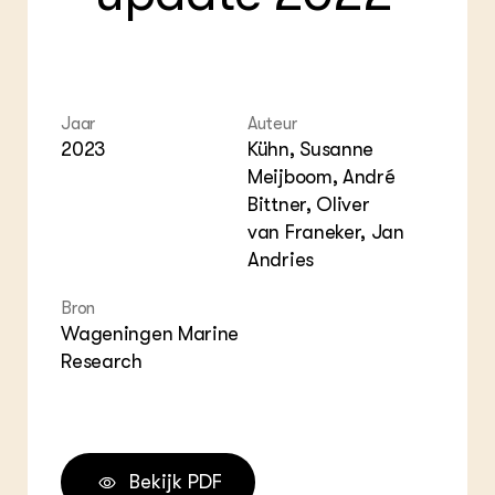
ZIE OOK
Gro
EU
In de regio
Var
Gro
Projecten
Gro
Co
Lectoraten
Inv
Practoraten
Jaar
Auteur
Pla
Vakbladen
Gen
2023
Kühn, Susanne
Meijboom, André
LEREN
Bittner, Oliver
Wiki Groen Kennisnet
van Franeker, Jan
Andries
GROEN KENNISNET
Over ons
Bron
Contact
Wageningen Marine
Research
ENGLISH
Search the Knowledge base
Bekijk PDF