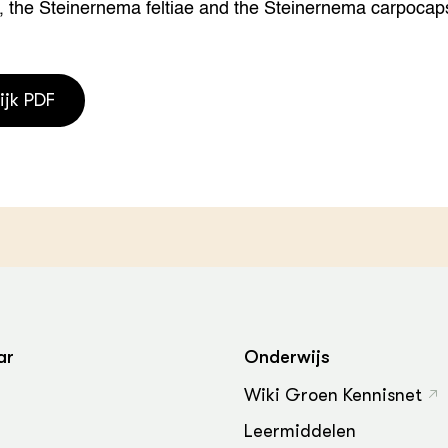
, the Steinernema feltiae and the Steinernema carpocap
grond en infra
-Pigs
houderij
t Digitalisering &
ogie
ijk PDF
welbevinden en
adaptatie
oen
e exoten
rdige genetische
ar
Onderwijs
he diversiteit
whuisdieren
Wiki Groen Kennisnet
Leermiddelen