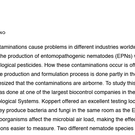
op Maat projecten
houderij
er
beheer
l Innovatieloket
erij
ING
w
s
aminations cause problems in different industries worl
zorging
s the production of entomopathogenic nematodes (EPNs) 
andvogels
logical pesticides. How these contaminations occur is of
nctionele landbouw
 production and formulation process is done partly in th
elzijnsweb
 en Aquacultuur
hesized that the contaminations are airborne. To study this
Book
s done at one of the largest biocontrol companies in the
uw
logical Systems. Koppert offered an excellent testing lo
Natuurinclusief,
d economy
tief & Biologisch
ey produce bacteria and fungi in the same room as the 
organisms affect the microbial air load, making the effec
tor
al Aanpakken
ions easier to measure. Two different nematode species