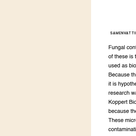
Kennis 
Melkvee
DierVizi
Terrein
Nationaa
Veehoud
SAMENVATT
Tuinbou
Biokenni
Fungal cont
Dierver
of these i
Boerenl
used as bio
Multifu
Because the
Dierenw
Visserij
it is hypot
EU-Farm
research wa
Akkerbo
Koppert Bio
Portaal 
Biobase
Regenera
because th
These micro
Foodsec
Integra
contaminat