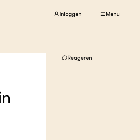
Inloggen
Menu
ACTUEEL
Reageren
Nieuws
Agenda
Dossiers
Columns & Blogs
in
ZIE OOK
In de regio
Projecten
Lectoraten
Practoraten
Vakbladen