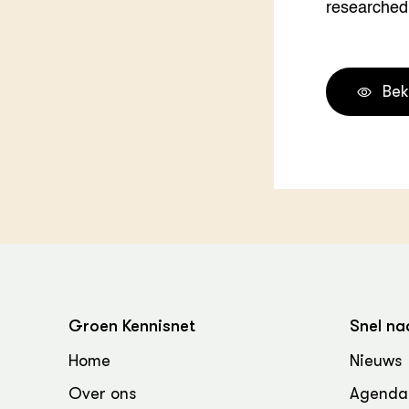
researched
Groen, 
EURCAW
Varkens
Groenpac
Technol
Bek
Groen, 
klimaat
CoE Gr
Invasiev
Plantaa
bronnen
Groen Kennisnet
Snel na
Genetisc
landbou
Home
Nieuws
Over ons
Agenda