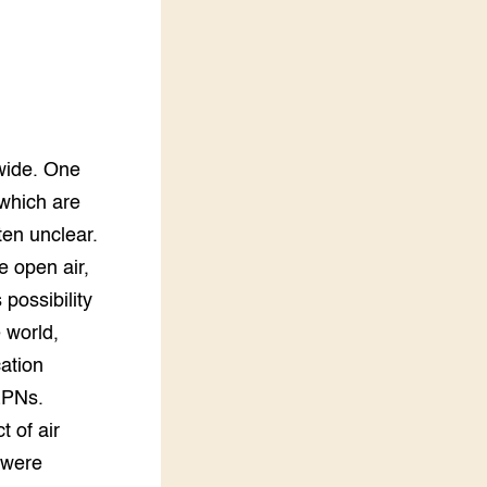
LEREN
Wiki Groen Kennisnet
GROEN KENNISNET
Over ons
Contact
dwide. One
which are
ENGLISH
ten unclear.
Search the Knowledge base
e open air,
 possibility
 world,
cation
EPNs.
t of air
 were