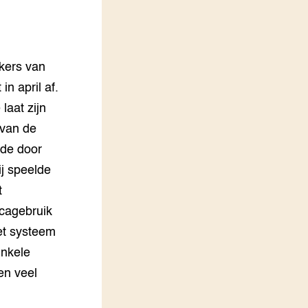
LEREN
Wiki Groen Kennisnet
kers van
GROEN KENNISNET
Over ons
in april af.
Contact
aat zijn
van de
ENGLISH
de door
Search the Knowledge base
ij speelde
t
icagebruik
et systeem
Enkele
en veel