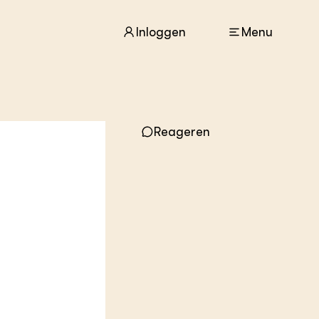
Inloggen
Menu
ACTUEEL
Reageren
Nieuws
Agenda
Dossiers
Columns & Blogs
ZIE OOK
In de regio
Projecten
Lectoraten
Practoraten
Vakbladen