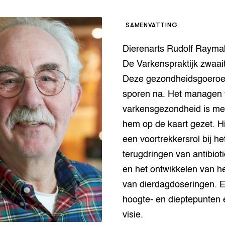
op Maat projecten
houderij
er
SAMENVATTING
beheer
l Innovatieloket
Dierenarts Rudolf Rayma
erij
w
De Varkenspraktijk zwaait 
s
Deze gezondheidsgoeroe l
zorging
sporen na. Het managen 
andvogels
varkensgezondheid is me
nctionele landbouw
hem op de kaart gezet. H
elzijnsweb
 en Aquacultuur
een voortrekkersrol bij he
Book
terugdringen van antibiot
uw
en het ontwikkelen van h
Natuurinclusief,
d economy
tief & Biologisch
van dierdagdoseringen. 
hoogte- en dieptepunten 
tor
al Aanpakken
visie.