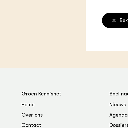
Groen, 
EURCAW
Varkens
Groenpac
Bek
Technol
Groen, 
klimaat
CoE Gr
Invasiev
Plantaa
bronnen
Groen Kennisnet
Snel na
Genetisc
Home
Nieuws
landbou
Over ons
Agenda
Contact
Dossier