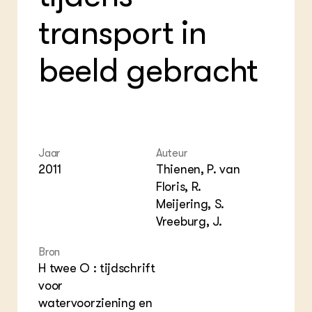
Foo
Int
ZIE OOK
transport in
Gro
EU
In de regio
Var
Gro
Projecten
Gro
beeld gebracht
Co
Lectoraten
Inv
Practoraten
Pla
Vakbladen
Gen
LEREN
Wiki Groen Kennisnet
Jaar
Auteur
2011
Thienen, P. van
GROEN KENNISNET
Floris, R.
Over ons
Meijering, S.
Contact
Vreeburg, J.
Bron
ENGLISH
Search the Knowledge base
H twee O : tijdschrift
voor
watervoorziening en