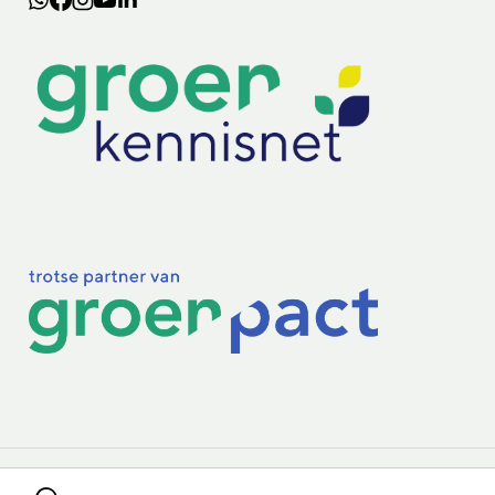
Lectoraten
Practoraten
Vakbladen
Privacy & Cookies
Disclaimer
Mijn cookiegegevens