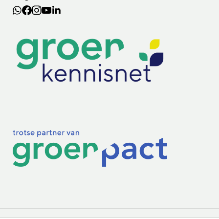
Lectoraten
Practoraten
Vakbladen