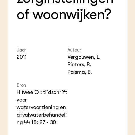
Foo
Int
of woonwijken?
ZIE OOK
Gro
EU
In de regio
Var
Gro
Projecten
Gro
Co
Lectoraten
Inv
Practoraten
Pla
Vakbladen
Gen
Jaar
Auteur
2011
Vergouwen, L.
LEREN
Pieters, B.
Wiki Groen Kennisnet
Palsma, B.
GROEN KENNISNET
Bron
Over ons
H twee O : tijdschrift
Contact
voor
watervoorziening en
ENGLISH
afvalwaterbehandeli
Search the Knowledge base
ng 44 18: 27 - 30