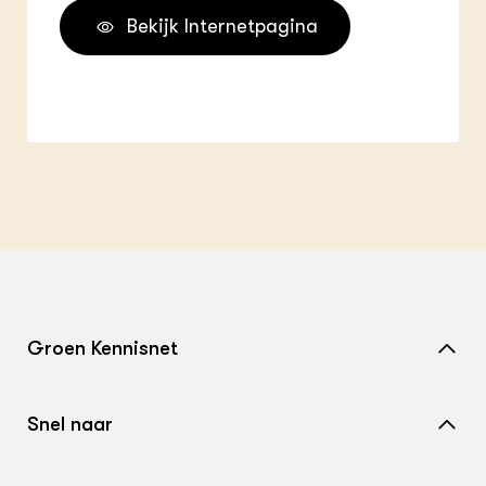
Bekijk Internetpagina
Groen Kennisnet
Home
Snel naar
Over ons
Nieuws
Contact