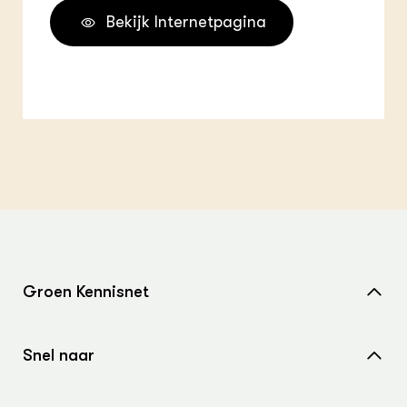
Bekijk Internetpagina
Groen Kennisnet
Home
Snel naar
Over ons
Nieuws
Contact