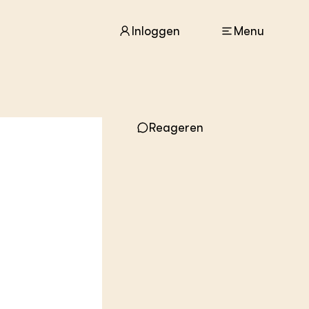
Inloggen
Menu
ACTUEEL
Nieuws
Reageren
Agenda
Dossiers
Columns & Blogs
ZIE OOK
In de regio
Projecten
Lectoraten
Practoraten
Vakbladen