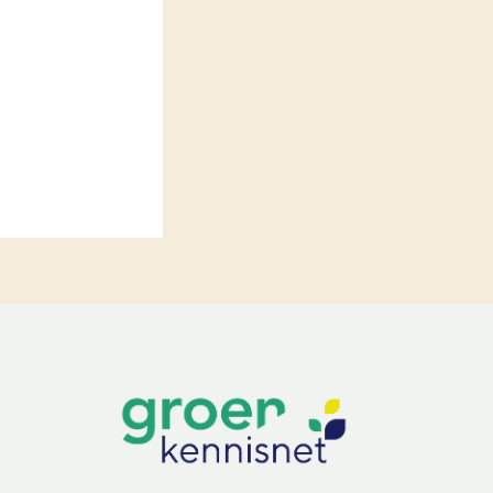
LEREN
Wiki Groen Kennisnet
GROEN KENNISNET
Over ons
Contact
ENGLISH
Search the Knowledge base